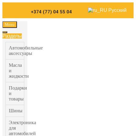
Carparts
Русский
+374 (77) 04 55 04
Menu
Разделы
Автомобильные
аксессуары
Масла
и
жидкости
Подарки
и
товары
Шины
Электроника
для
автомобилей