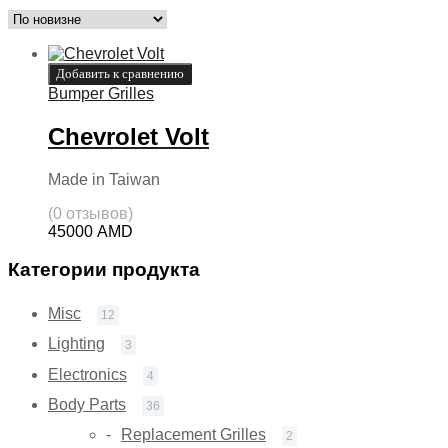
Добавить к сравнению
Bumper Grilles
Chevrolet Volt
Made in Taiwan
(0 отзывов)
45000
AMD
Категории продукта
Misc
12
Lighting
3
Electronics
4
Body Parts
36
Replacement Grilles
2