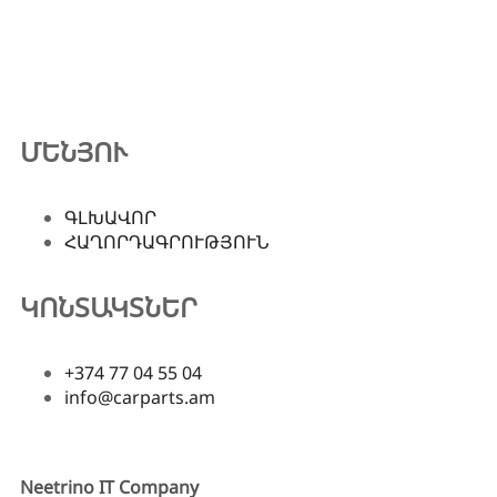
ՄԵՆՅՈՒ
ԳԼԽԱՎՈՐ
ՀԱՂՈՐԴԱԳՐՈՒԹՅՈՒՆ
ԿՈՆՏԱԿՏՆԵՐ
+374 77 04 55 04
info@carparts.am
Copyright©
2026
. All Rights Reserved. Created by
Neetrino IT Company