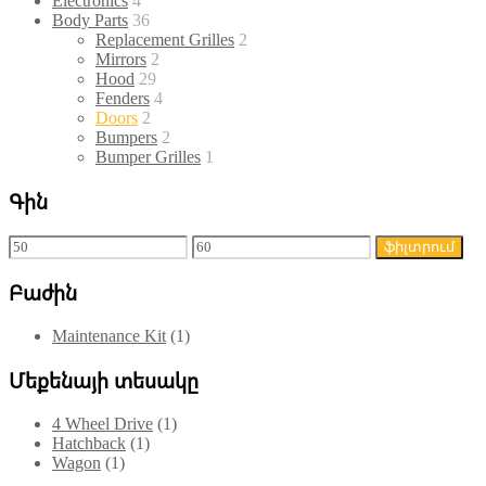
Electronics
4
Body Parts
36
Replacement Grilles
2
Mirrors
2
Hood
29
Fenders
4
Doors
2
Bumpers
2
Bumper Grilles
1
Գին
Min
Max
ֆիլտրում
price
price
Բաժին
Maintenance Kit
(1)
Մեքենայի տեսակը
4 Wheel Drive
(1)
Hatchback
(1)
Wagon
(1)