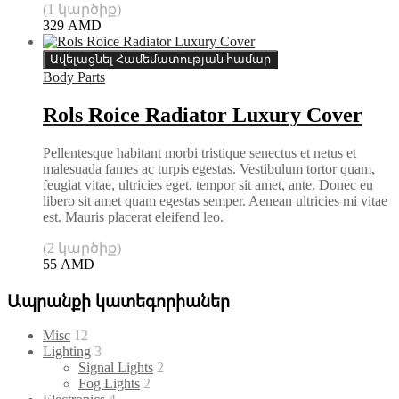
(1 կարծիք)
329
AMD
Ավելացնել Համեմատության համար
Body Parts
Rols Roice Radiator Luxury Cover
Pellentesque habitant morbi tristique senectus et netus et
malesuada fames ac turpis egestas. Vestibulum tortor quam,
feugiat vitae, ultricies eget, tempor sit amet, ante. Donec eu
libero sit amet quam egestas semper. Aenean ultricies mi vitae
est. Mauris placerat eleifend leo.
(2 կարծիք)
55
AMD
Ապրանքի կատեգորիաներ
Misc
12
Lighting
3
Signal Lights
2
Fog Lights
2