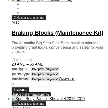
Добавить к сравнению
Misc
Braking Blocks (Maintenance Kit)
The Alumalite Big Step Side Bars install in minutes,
providing great looks, convenience and safety for your
vehicle.
(3 отзывов)
20
AMD
–
65
AMD
car-type
parts-type
сar-brand
Очистить
В корзину
Выберите параметры
Добавить к сравнению