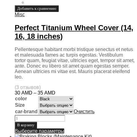
Добавить к сравнению
Misc
Perfect Titanium Wheel Cover (14,
16, 18 inches)
Pellentesque habitant morbi tristique senectus et netus
et malesuada fames ac turpis egestas. Vestibulum
tortor quam, feugiat vitae, ultricies eget, tempor sit amet,
ante. Donec eu libero sit amet quam egestas semper.
Aenean ultricies mi vitae est. Mauris placerat eleifend
leo.
(3 отзывов)
30
AMD
–
35
AMD
color
Size
сar-brand
Очистить
В корзину
Выберите параметры