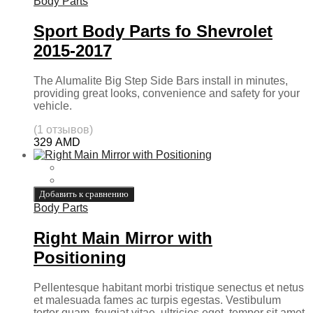
Body Parts
Sport Body Parts fo Shevrolet
2015-2017
The Alumalite Big Step Side Bars install in minutes,
providing great looks, convenience and safety for your
vehicle.
(1 отзывов)
329
AMD
Добавить к сравнению
Body Parts
Right Main Mirror with
Positioning
Pellentesque habitant morbi tristique senectus et netus
et malesuada fames ac turpis egestas. Vestibulum
tortor quam, feugiat vitae, ultricies eget, tempor sit amet,