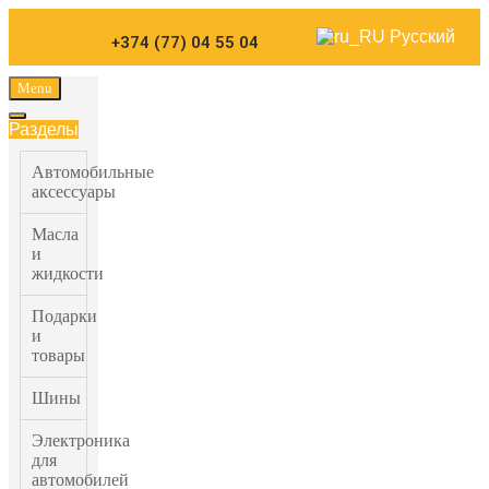
Carparts
Русский
+374 (77) 04 55 04
Menu
Разделы
Автомобильные
аксессуары
Масла
и
жидкости
Подарки
и
товары
Шины
Электроника
для
автомобилей