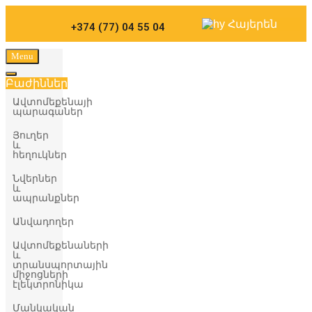
Carparts
Հայերեն
+374 (77) 04 55 04
Menu
Բաժիններ
Ավտոմեքենայի
պարագաներ
Յուղեր
և
հեղուկներ
Նվերներ
և
ապրանքներ
Անվադողեր
Ավտոմեքենաների
և
տրանսպորտային
միջոցների
էլեկտրոնիկա
Մանկական