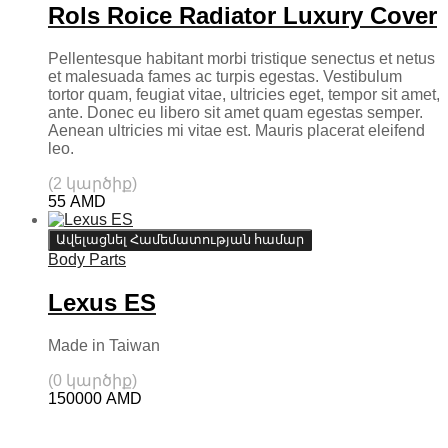
Rols Roice Radiator Luxury Cover
Pellentesque habitant morbi tristique senectus et netus
et malesuada fames ac turpis egestas. Vestibulum
tortor quam, feugiat vitae, ultricies eget, tempor sit amet,
ante. Donec eu libero sit amet quam egestas semper.
Aenean ultricies mi vitae est. Mauris placerat eleifend
leo.
(2 կարծիք)
55
AMD
Ավելացնել Համեմատության համար
Body Parts
Lexus ES
Made in Taiwan
(0 կարծիք)
150000
AMD